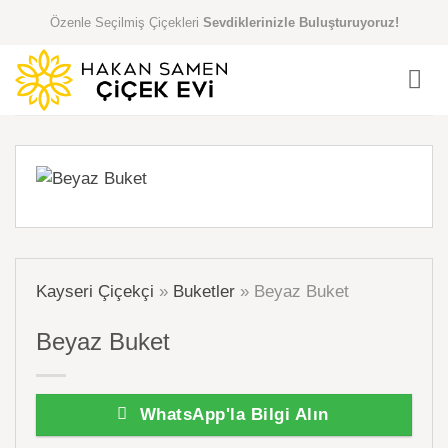
İçeriğe
Özenle Seçilmiş Çiçekleri
Sevdiklerinizle Buluşturuyoruz!
atla
Kayseri Çiçekçi
»
Buketler
»
Beyaz Buket
Beyaz Buket
WhatsApp'la Bilgi Alın