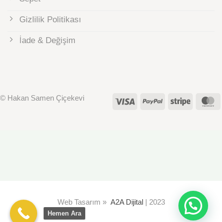
Gizlilik Politikası
İade & Değişim
© Hakan Samen Çiçekevi
Visa
PayPal
Stripe
M
Web Tasarım »
A2A Dijital
| 2023
💬 Yardım ister misiniz?
Hemen Ara