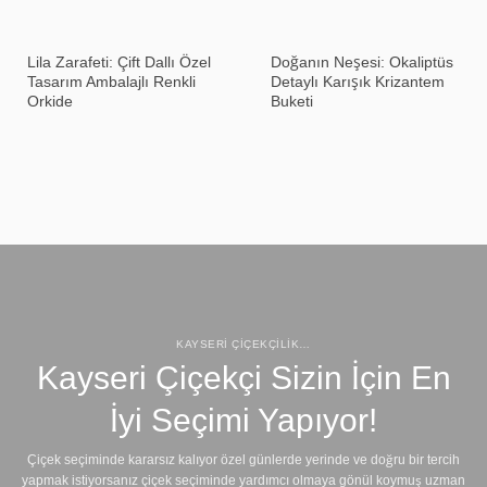
Lila Zarafeti: Çift Dallı Özel
Doğanın Neşesi: Okaliptüs
Tasarım Ambalajlı Renkli
Detaylı Karışık Krizantem
Orkide
Buketi
KAYSERI ÇIÇEKÇILIK…
Kayseri Çiçekçi Sizin İçin En
İyi Seçimi Yapıyor!
Çiçek seçiminde kararsız kalıyor özel günlerde yerinde ve doğru bir tercih
yapmak istiyorsanız çiçek seçiminde yardımcı olmaya gönül koymuş uzman