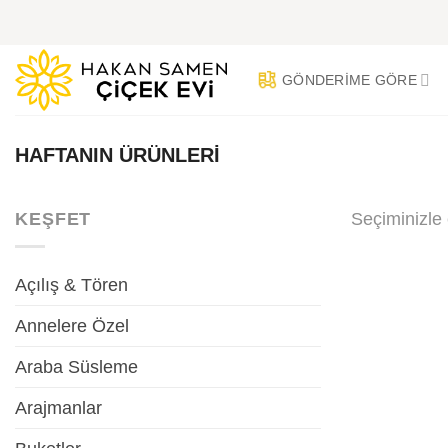
İçeriğe
atla
GÖNDERIME GÖRE
HAFTANIN ÜRÜNLERI
KEŞFET
Seçiminizle
Açılış & Tören
Annelere Özel
Araba Süsleme
Arajmanlar