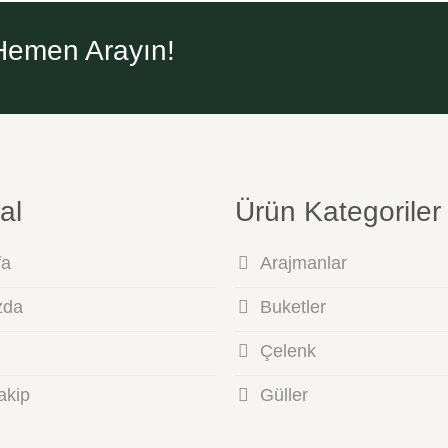
n Hemen Arayın!
al
Ürün Kategoriler
fa
Arajmanlar
zda
Buketler
Çelenk
akip
Güller